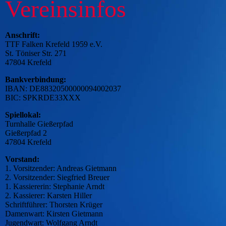
Vereinsinfos
Anschrift:
TTF Falken K
refeld 1959 e.V.
St. Töniser Str. 271
47804 Krefeld
Bankverbindung:
IBAN: DE88320500000094002037
BIC: SPKRDE33XXX
Spiellokal:
Turnhalle Gießerpfad
Gießerpfad 2
47804 Krefeld
Vorstand:
1. Vorsitzender: Andreas Gietmann
2. Vorsitzender: Siegfried Breuer
1. Kassiererin: Stephanie Arndt
2. Kassierer: Karsten Hiller
Schriftführer: Thorsten Krüger
Damenwart: Kirsten Gietmann
Jugendwart: Wolfgang Arndt